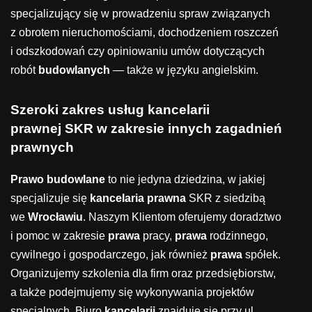
specjalizujący się w prowadzeniu spraw związanych
z obrotem nieruchomościami, dochodzeniem roszczeń
i odszkodowań czy opiniowaniu umów dotyczących
robót
budowlanych
— także w języku angielskim.
Szeroki zakres usług k
ancelarii
prawnej
SKR w zakresie innych zagadnień
prawnych
Prawo budowlane
to nie jedyna dziedzina, w jakiej
specjalizuje się
kancelaria prawna
SKR z siedzibą
we
Wrocławiu
. Naszym Klientom oferujemy doradztwo
i pomoc w zakresie
prawa
pracy,
prawa
rodzinnego,
cywilnego i gospodarczego, jak również
prawa
spółek.
Organizujemy szkolenia dla firm oraz przedsiębiorstw,
a także podejmujemy się wykonywania projektów
specjalnych. Biuro
kancelarii
znajduje się przy ul.