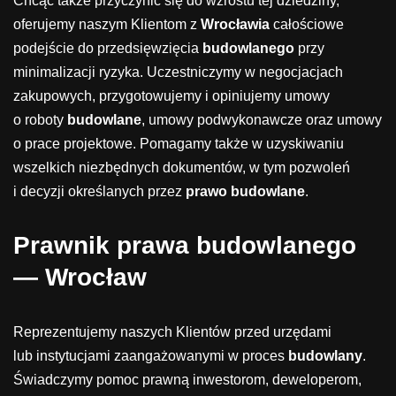
Chcąc także przyczynić się do wzrostu tej dziedziny,
oferujemy naszym Klientom z
Wrocławia
całościowe
podejście do przedsięwzięcia
budowlanego
przy
minimalizacji ryzyka. Uczestniczymy w negocjacjach
zakupowych, przygotowujemy i opiniujemy umowy
o roboty
budowlane
, umowy podwykonawcze oraz umowy
o prace projektowe. Pomagamy także w uzyskiwaniu
wszelkich niezbędnych dokumentów, w tym pozwoleń
i decyzji określanych przez
prawo budowlane
.
Prawnik prawa budowlanego
— Wrocław
Reprezentujemy naszych Klientów przed urzędami
lub instytucjami zaangażowanymi w proces
budowlany
.
Świadczymy pomoc prawną inwestorom, deweloperom,